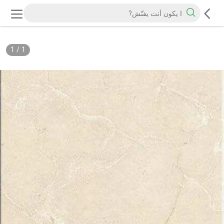
1
/
1