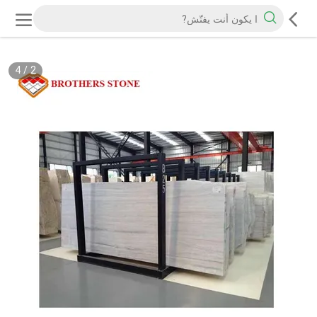
4
/
2