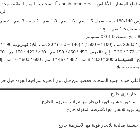
مصقول ، شحذ ، aplit الطبيعية ، قطع المنشار ، الأناناس ، bushhammered ، آلة سحبت ، المياه النفاثة ،
الرم
سمك 1.0-3.0 سنتيمتر.
كونترتوب:
الحوض:
300 * 300 * 8 مم ، 457 * 457 * 8 مم ، 600 * 600 * 10 مم ، إلخ ؛
الفسيفساء:
 به حسب طلبك.
أعلى جودة.
جميع المنتجات فحصها من قبل ذوي الخبرة لمراقبة الجودة قبل حزم
ابحار قوي خارج
+
صناديق خشبية قوية للإبحار مع شرائط معززة بالخارج
 قوية للابحار مع الأشرطة المقواة خارج
خشبية صالحة للابحار قوية مع الأشرطة خارج