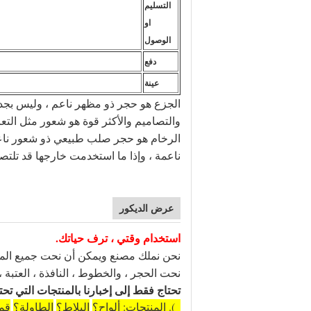
التسليم
او
الوصول
دفع
عينة
الجزع هو حجر ذو مظهر ناعم ، وليس بجد و
والتصاميم والأكثر قوة هو شعور مثل التعام
الرخام هو حجر صلب طبيعي ذو شعور ناعم 
ناعمة ، وإذا ما استخدمت خارجها قد تلتصق
عرض الديكور
استخدام وقتي ، ترف حياتك.
نحن نملك مصنع ويمكن أن نحت جميع المنتج
نحت الحجر ، والخطوط ، النافذة ، العتبة ،
تحتاج فقط إلى إخبارنا بالمنتجات التي تحت
1). المنتجات: ألواح؟
البلاط؟
الطاولة؟
قم