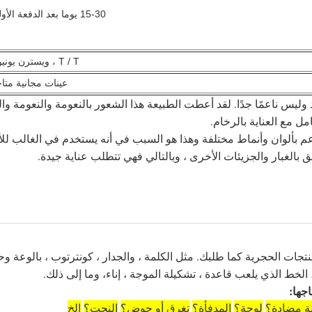
15-30 يوما بعد الدفعة الأولى.
T / T ، ويسترن يونيون.
عينات مجانية متاح
ليس ناعمًا جدًا.
لقد أعطت الطبيعة هذا الشعور بالنعومة والنعومة والج
ل مع العناية بالرخام.
بألوان وأنماط مختلفة وهذا هو السبب في أنه يستخدم في الغالب للأ
 بالغبار والجزيئات الأخرى ، وبالتالي فهي تتطلب عناية جيدة.
اترك رسالة
ات الحجرية كما طلبك. مثل الكلمة ، والجدار ، كونترتوب ، بالوعة وحو
 الخط الذي يلعب قاعدة ، تشكيلة الموجة ، إناء، وما إلى ذلك.
اجها:
ة مضادة؟
لوجة؟
المدفأة؟
تغرق أو حوض؟
النحت؟
إلخ