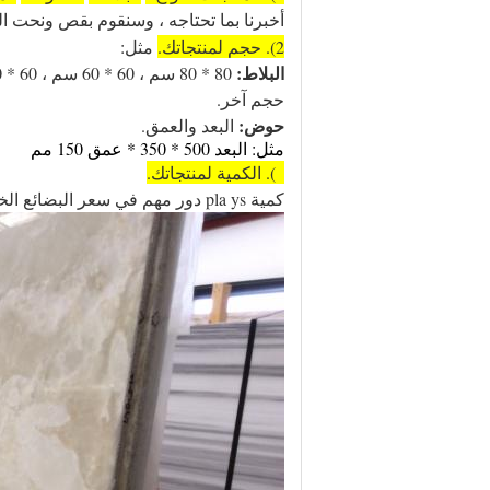
أخبرنا بما تحتاجه ، وسنقوم بقص ونحت ال
2). حجم لمنتجاتك.
مثل:
البلاط:
حجم آخر.
حوض:
البعد والعمق.
مثل: البعد 500 * 350 * عمق 150 مم
3). الكمية لمنتجاتك.
كمية pla
ys دور مهم في سعر البضائع الخاصة بك.