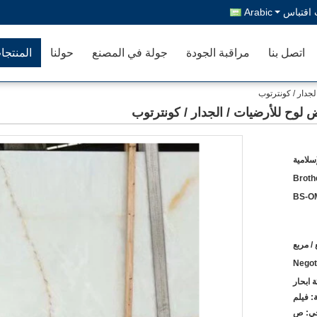
اقتباس
Arabic
اتصل بنا
مراقبة الجودة
جولة في المصنع
حولنا
المنتجا
لجدار / كونترتوب
ض لوح للأرضيات / الجدار / كونترتوب
سلامية
Broth
BS-O
Negot
 ابحار
ة: فيلم
رجي: ص