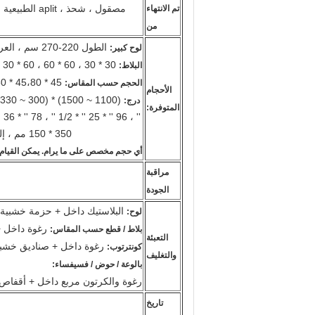
تم الانتهاء
من
الطول 220-270 سم ، العرض 140-180 سم ، سمك 1.5 سم ، 1.6 سم ، 1.8 سم ، 2 سم ، 3 سم ، 4 سم ؛
لوح كبير:
30 * 30 ، 60 * 60 ، 60 * 30 ، سمك 1.5 سم ، إلخ ؛
البلاط:
45 * 45،80 * 80 ، إلخ.
الحجم حسب المقاس:
الأحجام
(1100 ~ 1500) * (300 ~ 330) * 20/30 مم ، (1100 ~ 1500) * (140 ~ 160) * 20 مم ، إلخ ؛
درج:
المتوفرة:
'' ، 96 '' * 25 '' * 1/2 '' ، 78 '' * 36 '' ، 72 '' * 36 '' ، إلخ ؛
350 * 150 مم ، إلخ ؛
أي حجم مخصص على ما يرام. يمكن القيام
مراقبة
الجودة
البلاستيك داخل + حزمة خشبية 
لوح:
رغوة داخل 
بلاط / قطع حسب المقاس:
التعبئة
رغوة داخل +
صناديق خشبية
كونترتوب:
والتغليف
بالوعة / حوض / فسيفساء:
رغوة والكرتون مربع داخل +
أقفاص 
تاريخ