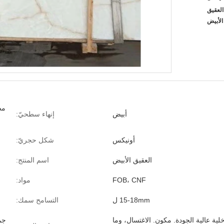
 العقيق
الأبيض
أبيض
إنهاء سطحيّ:
أونيكس
شكل حجريّ:
العقيق الأبيض
اسم المنتج:
FOB، CNF
مواد:
15-18mm ل
التسامح سمك:
اخلية عالية الجودة. مكون. الاغتسال، وما
جم