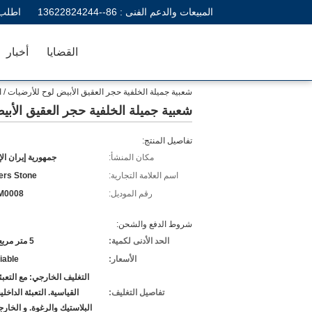
المبيعات والدعم الفنى :
86--13622824244
اطلب 
القضايا
أخبار
شعبية جميلة الخلفية حجر العقيق الأبيض لوح للأرضيات / ا
شعبية جميلة الخلفية حجر العقيق الأبي
تفاصيل المنتج:
مكان المنشأ:
جمهورية إيران الإ
اسم العلامة التجارية:
ers Stone
رقم الموديل:
M0008
شروط الدفع والشحن:
الحد الأدنى لكمية:
5 متر مربع / مربع
الأسعار:
iable
التغليف الخارجي: مع التعبئة
تفاصيل التغليف:
القياسية. التعبئة الداخلي
البلاستيك والرغوة. و الخا