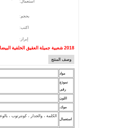
استعمال:
بحجم:
اكتب:
إبراز:
2018 شعبية جميلة العقيق الخلفية البيضاء
وصف المنتج
مواد
نموذج
رقم.
اللون
موك.
الكلمة ، والجدار ، كونترتوب ، بال
استعمال