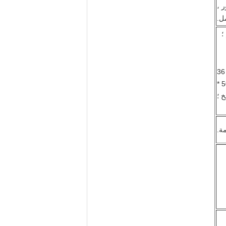
 محفور ،
ل.
96 '' * 36
450 * 450 * 150 مم ، 420 * 420 * 150 مم ، 500 *
ة.