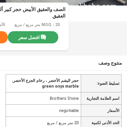
الصف والعقيق الأبيض حجر كبير أل
العقيق
MOQ：20 متر مربع / مربع
الأسعا
افضل سعر
منتوج وصف
حجر اليشم الأخضر ، رخام الجزع الأخضر
,
تسليط الضوء:
green onyx marble
اسم العلامة التجارية
Brothers Stone
الأسعار
negotiable
الحد الأدنى لكمية
20 متر مربع / مربع