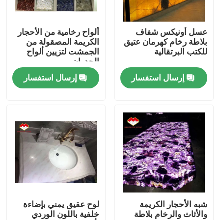
جولة في المصنع
عسل أونيكس شفاف
ألواح رخامية من الأحجار
بلاطة رخام كهرمان عتيق
الكريمة المصقولة من
للكتب البرتقالية
الجمشت لتزيين ألواح
مراقبة الجودة
الجدران
إرسال استفسار
إرسال استفسار
اتصل بنا
أخبار
القضايا
اطلب اقتباس
شبه الأحجار الكريمة
لوح عقيق يمني بإضاءة
والأثاث والرخام بلاطة
خلفية باللون الوردي
ألواح الجرانيت الحجر