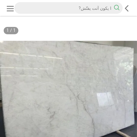
1
/
1