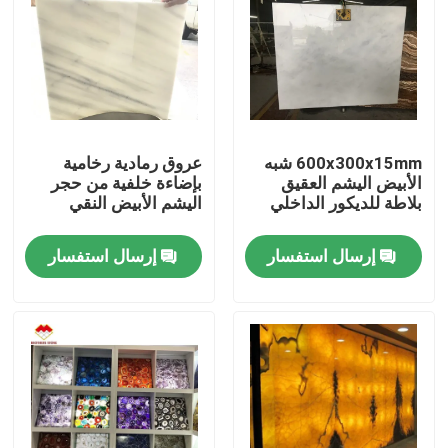
600x300x15mm شبه
عروق رمادية رخامية
الأبيض اليشم العقيق
بإضاءة خلفية من حجر
بلاطة للديكور الداخلي
اليشم الأبيض النقي
إرسال استفسار
إرسال استفسار
المنزل
المنتجات
حولنا