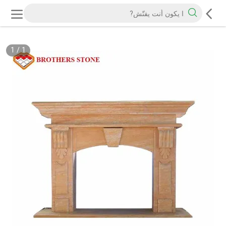
1
/
1