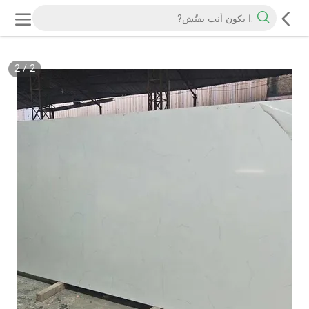
2
/
2