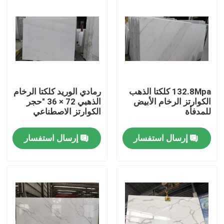
132.8Mpa كلكتا الذهب
رمادي الوريد كلكتا الرخام
الكوارتز الرخام الأبيض
الذهبي 72 × 36 "حجر
للمدفأة
الكوارتز الاصطناعي
إرسال استفسار
إرسال استفسار
المنزل
المنتجات
حولنا