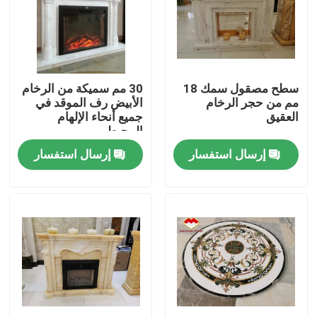
جولة في المصنع
مراقبة الجودة
سطح مصقول سمك 18
30 مم سميكة من الرخام
مم من حجر الرخام
الأبيض رف الموقد في
العقيق
جميع أنحاء الإلهام
اتصل بنا
المحيطي
إرسال استفسار
إرسال استفسار
أخبار
القضايا
اطلب اقتباس
ألواح الجرانيت الحجر