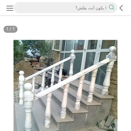
1
/
1