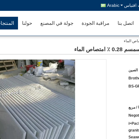
اقتباس
Arabic
اتصل بنا
مراقبة الجودة
جولة في المصنع
حولنا
المنتجا
 الصين
Broth
BS-G
Negot
<i>Pa
granit
Seawo