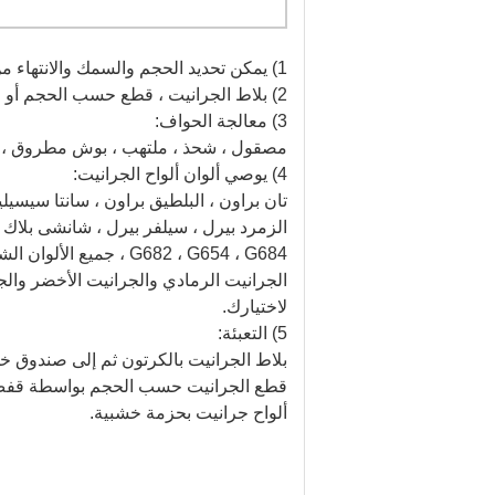
1) يمكن تحديد الحجم والسمك والانتهاء من خلال تصميم العميل.
2) بلاط الجرانيت ، قطع حسب الحجم أو حسب متطلبات العميل.
3) معالجة الحواف:
مصقول ، شحذ ، ملتهب ، بوش مطروق ، م
4) يوصي ألوان ألواح الجرانيت:
تان براون ، البلطيق براون ، سانتا سيسيليا
G682 ، G654 ، G684 ، جميع الألوان الشائعة ، مثل الهند ، برازيل ، النرويج وما إلى ذلك.
الجرانيت الرمادي والجرانيت الأخضر والجر
لاختيارك.
5) التعبئة:
بلاط الجرانيت بالكرتون ثم إلى صندوق خ
قطع الجرانيت حسب الحجم بواسطة قف
ألواح جرانيت بحزمة خشبية.