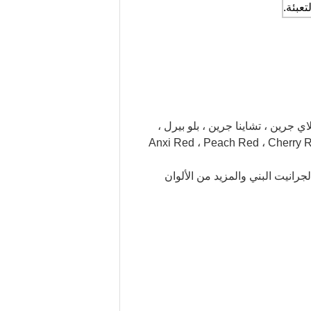
تعبئة.
اي جرين ، تشاينا جرين ، بلو بيرل ،
ك ، فودينج بلاك ، تيانشان ريد ، وويى ريد ، Anxi Red ، Peach Red ، Cherry Red G603 ، G640 ،
جرانيت البني والمزيد من الألوان