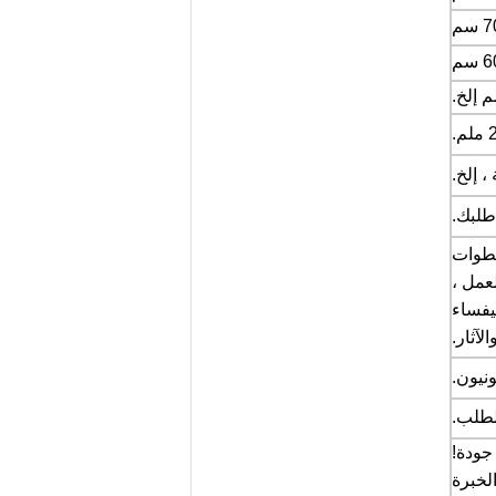
، إلخ.
طلبك.
لخطوات
سطح العمل ،
يفساء
لآثار.
جودة!
لخبرة