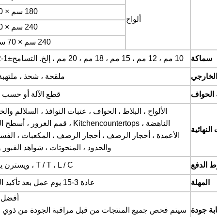
180 سم × 70 سم
ألواح
240 سم × 60 سم
240 سم × 70 سم إلخ.
سماكة
10 مم ، 12 مم ، 15 مم ، 18 مم ، 20 مم ، إلخ. التسامح
±
1-2 ملم.
لخارجي
ملقحة ، شحذ ، ملتهبة 
 الحواف
قطع الآلة أو حسب 
الألواح ، البلاط ، الحواف ، عتبات النوافذ ، السلالم وا
الناهضة ، Kitchencountertops ، قمم الغرور ، أ
النهائية
الأعمدة ، أحجار الرصف ، أحجار الرصف ، المكعبات ، الفس
والحدود ، المنحوتات ، شواهد القبور وا
 الدفع
T / T ، L / C ، ويسترن يونيون.
المهلة
عادة 3-15 يوم عمل بعد تأكيد الطلب.
أفضل 
بة جودة
سيتم فحص جميع المنتجات من قبل مراقبة الجودة من ذوي ا