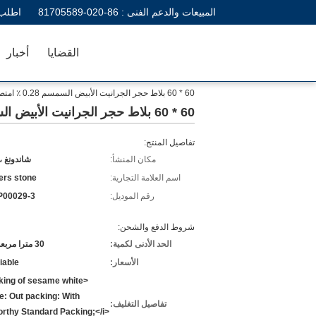
المبيعات والدعم الفنى :
86-020-81705589
اطلب 
القضايا
أخبار
60 * 60 بلاط حجر الجرانيت الأبيض السمسم 0.28 ٪ امتصاص الماء
60 * 60 بلاط حجر الجرانيت الأبيض السمسم 0.28 ٪ امتصاص الماء
تفاصيل المنتج:
مكان المنشأ:
شاندونغ ،
اسم العلامة التجارية:
ers stone
رقم الموديل:
P00029-3
شروط الدفع والشحن:
الحد الأدنى لكمية:
30 مترا مربعا / مربع
الأسعار:
iable
cking of sesame white
e: Out packing: With
تفاصيل التغليف:
rthy Standard Packing;</i>