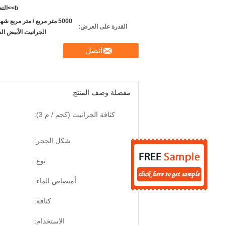
<b>التعبئة من
5000 متر مربع / متر مربع شه
القدرة على العرض:
الجرانيت الأبيض ا
اتصل
مفصلة وصف المنتج
كثافة الجرانيت (كجم / م 3):
شكل الحجر:
نوع:
أمتصاص الماء:
كثافة:
الاستخدام: