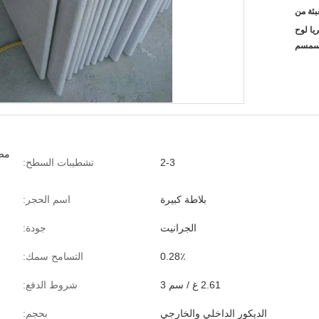
ريا لوح
لسمسم
مصق
2-3
تشطيبات السطح:
بلاطة كبيرة
اسم الحجر:
الجرانيت
جودة:
0.28٪
التسامح سمك:
2.61 غ / سم 3
شروط الدفع:
الديكور الداخلي والخارجي
بحجم: