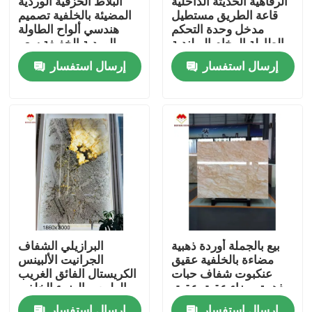
الرفاهية الحديثة الداخلية
البلاط الخزفية الوردية
قاعة الطريق مستطيل
المضيئة بالخلفية تصميم
مدخل وحدة التحكم
هندسي ألواح الطاولة
المنتجات
الطاولة الرخام البولندية
الوردية الخفيفة سعر
إيطاليا العربسكاتو الرخام
الجملة السلالم الوردية
إرسال استفسار
إرسال استفسار
القاعدة الوقوف الرخام
الشفافة
ألواح الجرانيت الحجر
بلاط الحجر الجرانيت
حجر الغرانيت المصقول
ملتهب حجر الجرانيت
بيع بالجملة أوردة ذهبية
البرازيلي الشفاف
مضاءة بالخلفية عقيق
الجرانيت الألبينس
لوح رخاميّ حجريّ
عنكبوت شفاف حبات
الكريستال الفائق الغريب
ذهبية بيضاء عقيق عقيق
الطبيعي الضوء الخلفي
حجر
باتاغونيا الكوارتزيت
قرميد رخاميّ حجريّ
إرسال استفسار
إرسال استفسار