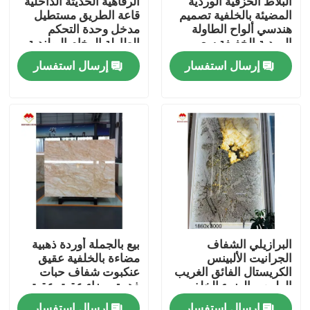
البلاط الخزفية الوردية
الرفاهية الحديثة الداخلية
المضيئة بالخلفية تصميم
قاعة الطريق مستطيل
هندسي ألواح الطاولة
مدخل وحدة التحكم
جولة في المصنع
الوردية الخفيفة سعر
الطاولة الرخام البولندية
الجملة السلالم الوردية
إيطاليا العربسكاتو الرخام
إرسال استفسار
إرسال استفسار
الشفافة
القاعدة الوقوف الرخام
مراقبة الجودة
اتصل بنا
أخبار
القضايا
البرازيلي الشفاف
بيع بالجملة أوردة ذهبية
الجرانيت الألبينس
مضاءة بالخلفية عقيق
اطلب اقتباس
الكريستال الفائق الغريب
عنكبوت شفاف حبات
الطبيعي الضوء الخلفي
ذهبية بيضاء عقيق عقيق
باتاغونيا الكوارتزيت
حجر
ألواح الجرانيت الحجر
إرسال استفسار
إرسال استفسار