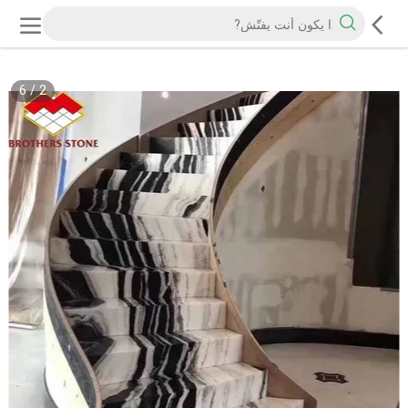
6
/
2