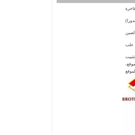
اخرة
ندورا)
الصين
 علب
تثبيت
موقع،
موقع