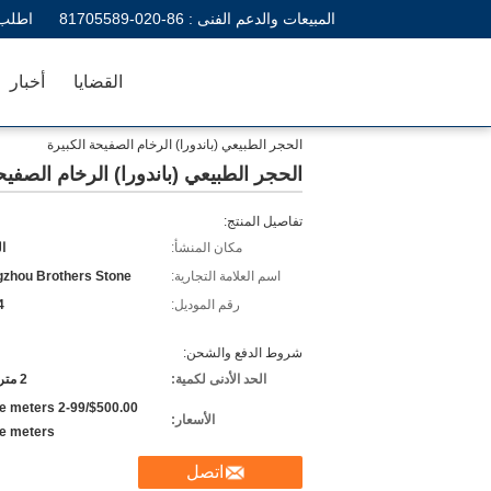
المبيعات والدعم الفنى :
86-020-81705589
اطلب 
القضايا
أخبار
الحجر الطبيعي (باندورا) الرخام الصفيحة الكبيرة
الحجر الطبيعي (باندورا) الرخام الصفيح
تفاصيل المنتج:
مكان المنشأ:
ال
اسم العلامة التجارية:
zhou Brothers Stone
رقم الموديل:
4
شروط الدفع والشحن:
الحد الأدنى لكمية:
2 مترا مربعا
/square meters 2-99
الأسعار:
e meters
اتصل