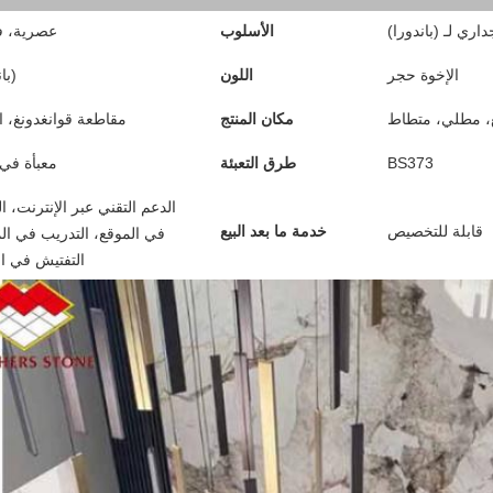
داري لـ (باندورا)
الأسلوب
عصرية، ف
الإخوة حجر
اللون
(با
، مطلي، متطاط
مكان المنتج
مقاطعة قوانغدونغ، 
BS373
طرق التعبئة
معبأة في
الدعم التقني عبر الإنترنت، ال
قابلة للتخصيص
خدمة ما بعد البيع
في الموقع، التدريب في ال
التفتيش في ال