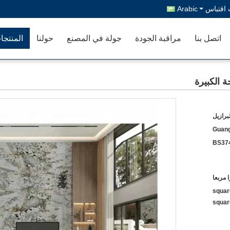
اقتباس
Arabic
اتصل بنا
مراقبة الجودة
جولة في المصنع
حولنا
المنتجا
ة الكبيرة
برازيل
Guang
BS37
$500.00
squar