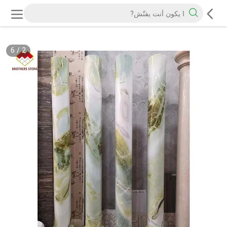
6
/
2