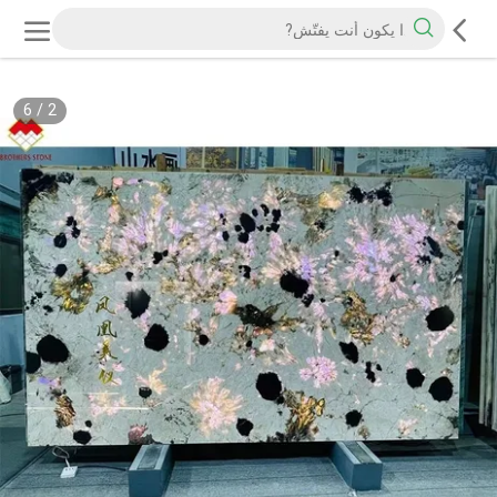
6
/
2