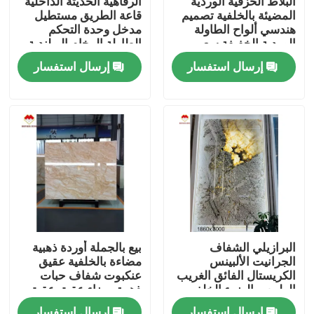
البلاط الخزفية الوردية
الرفاهية الحديثة الداخلية
المضيئة بالخلفية تصميم
قاعة الطريق مستطيل
هندسي ألواح الطاولة
مدخل وحدة التحكم
جولة في المصنع
الوردية الخفيفة سعر
الطاولة الرخام البولندية
الجملة السلالم الوردية
إيطاليا العربسكاتو الرخام
إرسال استفسار
إرسال استفسار
الشفافة
القاعدة الوقوف الرخام
مراقبة الجودة
اتصل بنا
أخبار
القضايا
البرازيلي الشفاف
بيع بالجملة أوردة ذهبية
الجرانيت الألبينس
مضاءة بالخلفية عقيق
اطلب اقتباس
الكريستال الفائق الغريب
عنكبوت شفاف حبات
الطبيعي الضوء الخلفي
ذهبية بيضاء عقيق عقيق
باتاغونيا الكوارتزيت
حجر
ألواح الجرانيت الحجر
إرسال استفسار
إرسال استفسار