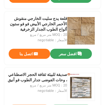
قلعة يدج سليت الخارجي منقوش
الأحمر الخارجي الأبيض فو فو ستون
ألواح الطوب الجدار الزخرفية
MOQ：20 متر مربع / مربع
الأسعار：negotiable
افضل سعر
اتصل بنا
صديقة للبيئة ثقافة الحجر الاصطناعي
، وحات الفوضى جدار الطوب فو أنيق
MOQ：20 متر مربع / مربع
الأسعار：negotiable