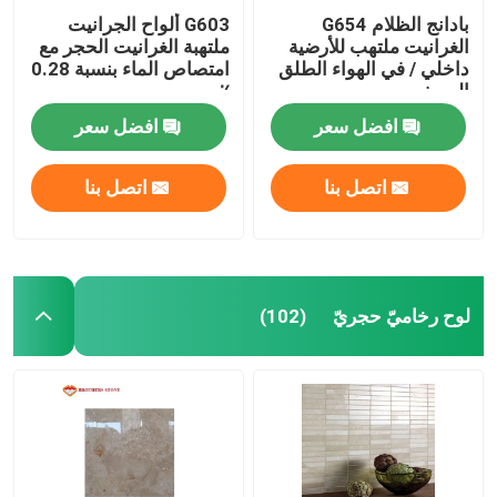
بادانج الظلام G654
G603 ألواح الجرانيت
الغرانيت ملتهب للأرضية
ملتهبة الغرانيت الحجر مع
داخلي / في الهواء الطلق
امتصاص الماء بنسبة 0.28
الرصف
٪
افضل سعر
افضل سعر
اتصل بنا
اتصل بنا
لوح رخاميّ حجريّ
(102)