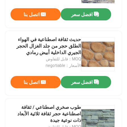
افضل سعر
اتصل بنا
جولة في المصنع
مراقبة الجودة
حديث ثقافة اصطناعية في الهواء
الطلق حجر من جلد الغزال الحجر
اتصل بنا
الجيري الداخلية أبيض رمادي
Cobblefield رمادي مكدس جاف
MOQ：قابل للتفاوض
الأسعار：negotiable
أخبار
افضل سعر
اتصل بنا
القضايا
اطلب اقتباس
طوب صخري اصطناعي / ثقافة
اصطناعية حجر ثقافة ثلاثية الأبعاد
ذات نوعية جيدة
ألواح الجرانيت الحجر
MOQ：قابل للتفاوض