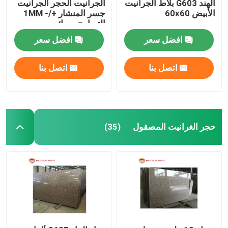
الهند G603 بلاط الجرانيت
الجرانيت الحجر الجرانيت
الأبيض 60x60
جسر المنشار +/- 1MM
التسامح سمك
افضل سعر
افضل سعر
اتصل بنا
اتصل بنا
حجر الغرانيت المصقول
(35)