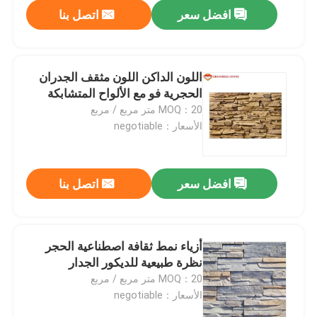
افضل سعر
اتصل بنا
اللون الداكن اللون مثقف الجدران
الحجرية فو مع الألواح المتشابكة
MOQ：20 متر مربع / مربع
الأسعار：negotiable
افضل سعر
اتصل بنا
المنزل
أزياء نمط ثقافة اصطناعية الحجر
نظرة طبيعية للديكور الجدار
المنتجات
MOQ：20 متر مربع / مربع
الأسعار：negotiable
حولنا