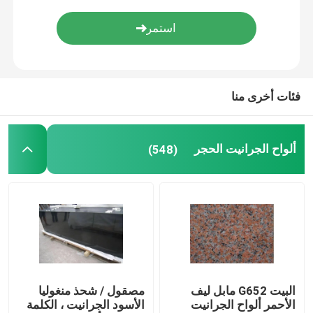
الرخام الوريد الخشب
اليشم أونيكس سلاب
فئات أخرى منا
حجر الكوارتز الاصطناعي
ألواح الجرانيت الحجر
(548)
حجر ثقافة اصطناعية
كونترتوب الحجر الطبيعي
الحجر الطبيعي المواقد
البيت G652 مابل ليف
مصقول / شحذ منغوليا
ميدالية المياه النفاثة
الأحمر ألواح الجرانيت
الأسود الجرانيت ، الكلمة