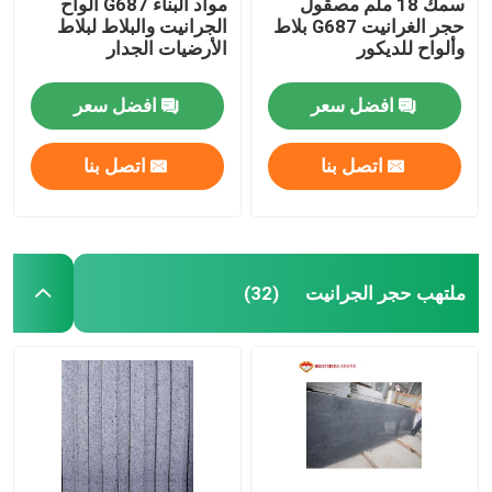
سمك 18 ملم مصقول
مواد البناء G687 ألواح
حجر الغرانيت G687 بلاط
الجرانيت والبلاط لبلاط
وألواح للديكور
الأرضيات الجدار
افضل سعر
افضل سعر
اتصل بنا
اتصل بنا
ملتهب حجر الجرانيت
(32)