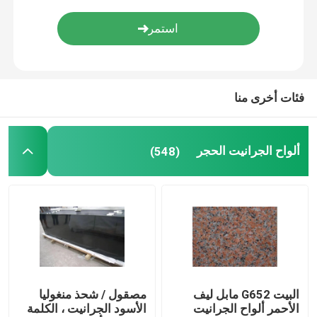
الرخام الوريد الخشب
اليشم أونيكس سلاب
فئات أخرى منا
حجر الكوارتز الاصطناعي
ألواح الجرانيت الحجر
(548)
حجر ثقافة اصطناعية
كونترتوب الحجر الطبيعي
الحجر الطبيعي المواقد
البيت G652 مابل ليف
مصقول / شحذ منغوليا
ميدالية المياه النفاثة
الأحمر ألواح الجرانيت
الأسود الجرانيت ، الكلمة