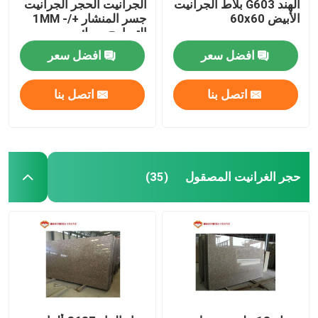
الهند G603 بلاط الجرانيت
الجرانيت الحجر الجرانيت
الأبيض 60x60
جسر المنشار +/- 1MM
التسامح سمك
افضل سعر
افضل سعر
اتصل بنا
اتصل بنا
حجر الغرانيت المصقول
(35)