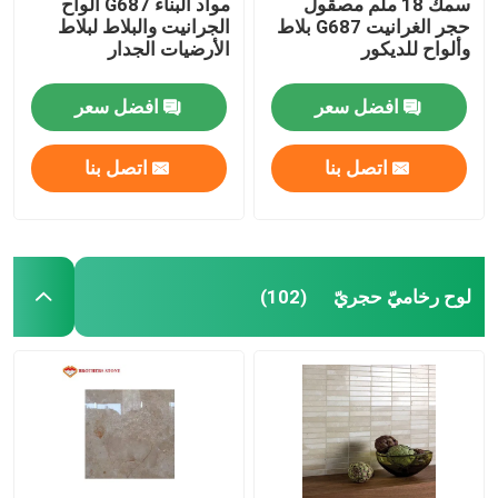
سمك 18 ملم مصقول
مواد البناء G687 ألواح
حجر الغرانيت G687 بلاط
الجرانيت والبلاط لبلاط
وألواح للديكور
الأرضيات الجدار
افضل سعر
افضل سعر
اتصل بنا
اتصل بنا
لوح رخاميّ حجريّ
(102)