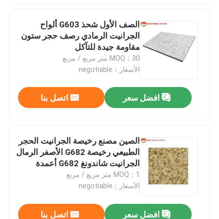
الصف الأول شحذ G603 ألواح
الجرانيت الرمادي رصف حجر ستون
مقاومة جيدة للتآكل
MOQ：30 متر مربع / مربع
الأسعار：negotiable
افضل سعر
اتصل بنا
الصين مصنع رخيصة الجرانيت الحجر
الطبيعي رخيصة G682 الأصفر الرمال
الجرانيت شاندونغ G682 أعمدة
الغرانيت كونترتوب و Va
MOQ：1 متر مربع / مربع
الأسعار：negotiable
افضل سعر
اتصل بنا